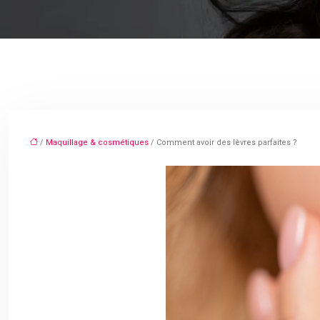
/
Maquillage & cosmétiques
/ Comment avoir des lèvres parfaites ?