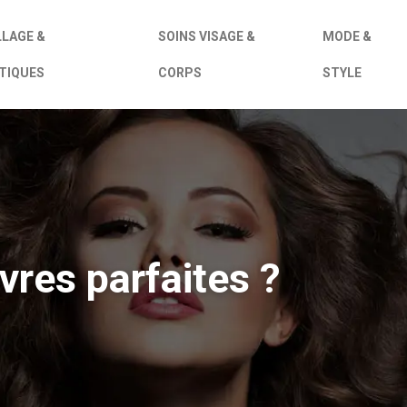
LAGE &
SOINS VISAGE &
MODE &
TIQUES
CORPS
STYLE
res parfaites ?